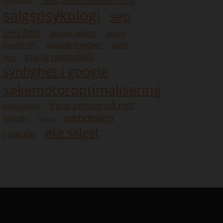
psykologi
salgspsykologi
seo
seo tips
skrive blogg
skrive
sosiale medier
overskrift
splitt
starte nettbutikk
test
synlighet i google
søkemotoroptimalisering
tjene penger på nett
tjene penger
webdesign
twitter
video
øke salget
youtube