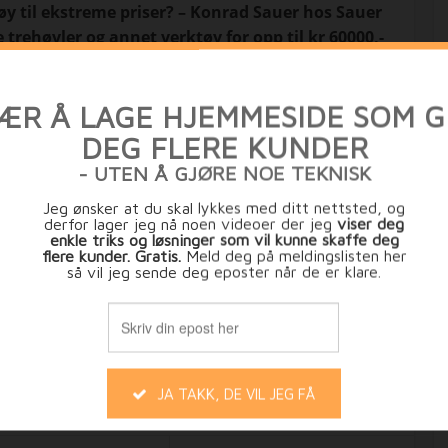
ktøy til ekstreme priser? – Konrad Sauer hos Sauer
trehøvler og annet verktøy for opp til kr 60000,-
internett markedsføring.
12. mai 2010
Markedsføring på nett
Hei, Estrategi.no bruker cookies for å gjøre din opplevelse bedre samt
ungere godt. Vi regner med at det er ok for deg, men du kan deaktive
cookies hvis du vil
Innstillinger
GODTATT
nden, ikke deg selv
ften, for jeg er redd du skal hoppe av lasset og ikke
 klisje – å være kundefokusert.