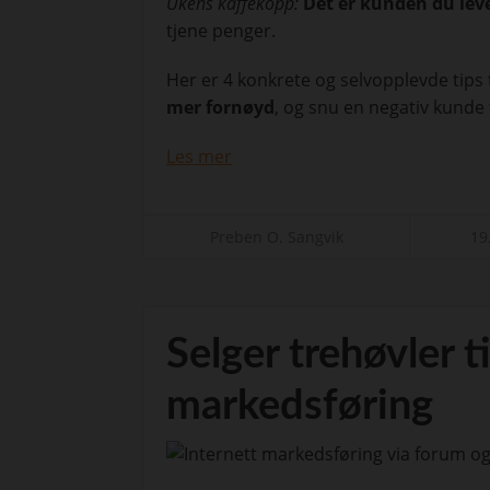
Ukens kaffekopp:
Det er kunden du lev
tjene penger.
Her er 4 konkrete og selvopplevde tips
mer fornøyd
, og snu en negativ kunde t
Les mer
Preben O. Sangvik
19
Selger trehøvler t
markedsføring