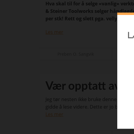
Hva skal til for å selge «vanlig» ver
& Steiner Toolworks selger håndlagde 
per stk! Rett og slett pga. vellykket 
Les mer
Preben O. Sangvik
f
Vær opptatt av ku
Jeg tør nesten ikke bruke denne overskri
gidde å lese videre. Dette er jo blitt en
Les mer