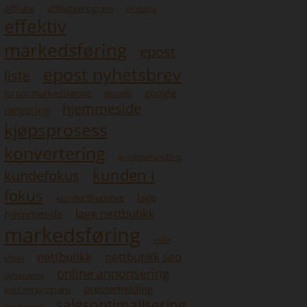
affiliate
affiliateprogram
blogging
effektiv
markedsføring
epost
epost nyhetsbrev
liste
google
forum markedsføring
google
hjemmeside
rangering
kjøpsprosess
konvertering
kundebehandling
kunden i
kundefokus
fokus
lage
kundetilfredshet
lage nettbutikk
hjemmeside
markedsføring
måle
nettbutikk
nettbutikk seo
effekt
online annonsering
nyhetsbrev
pressemelding
partnerprogram
salgsoptimalisering