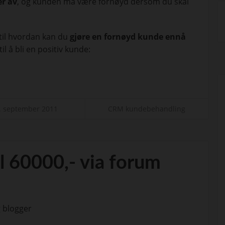
er av
, og kunden må være fornøyd dersom du skal
 til hvordan kan du
gjøre en fornøyd kunde ennå
il å bli en positiv kunde:
. september 2011
CRM kundebehandling
il 60000,- via forum