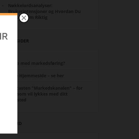
Nøkkelordsanalyser:
Brukerintensjoner og Hvordan Du
Bruker Dem Riktig
ANDRE SIDER
Hjelp med markedsføring?
re
Lage Hjemmeside – se her
Podcasten "Markedskanalen" – for
deg som vil lykkes med ditt
nettsted
STIKKORD