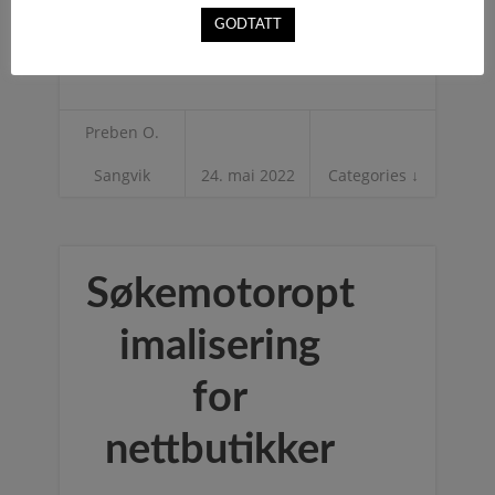
Lykke til med bruk av kundeuttalelser!
GODTATT
Preben O.
Sangvik
24. mai 2022
Categories ↓
Søkemotoropt
imalisering
for
nettbutikker