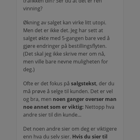
trafikken din? Ser du at det er ren
vinning?
Økning av salget kan virke litt utopi.
Men det er ikke det. Jeg har sett at
salget økte med 5-gangen bare ved å
gjøre endringer på bestillingsflyten.
(Det skal jeg ikke skrive mer om nå,
men ville bare nevne muligheten for
deg.)
Ofte er det fokus på
salgstekst
, der du
må prøve å selge til kunden. Det er vel
og bra, men
noen ganger overser man
noe annet som er viktig:
Nettopp hva
andre sier til din kunde…
Det noen andre sier om deg er viktigere
enn hva du selv sier.
Hvis du sier til