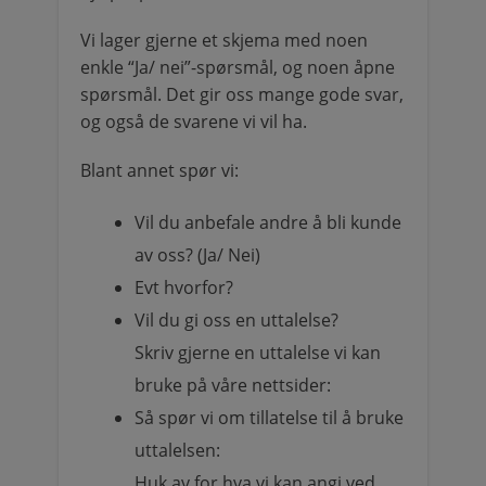
Vi lager gjerne et skjema med noen
enkle “Ja/ nei”-spørsmål, og noen åpne
spørsmål. Det gir oss mange gode svar,
og også de svarene vi vil ha.
Blant annet spør vi:
Vil du anbefale andre å bli kunde
av oss? (Ja/ Nei)
Evt hvorfor?
Vil du gi oss en uttalelse?
Skriv gjerne en uttalelse vi kan
bruke på våre nettsider:
Så spør vi om tillatelse til å bruke
uttalelsen:
Huk av for hva vi kan angi ved