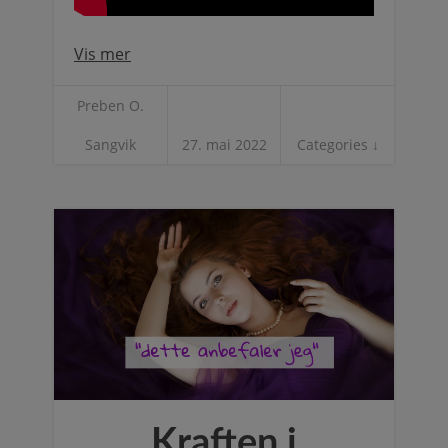
Vis mer
Preben O.
Sangvik
27. mai 2022
Categories ↓
Kraften i