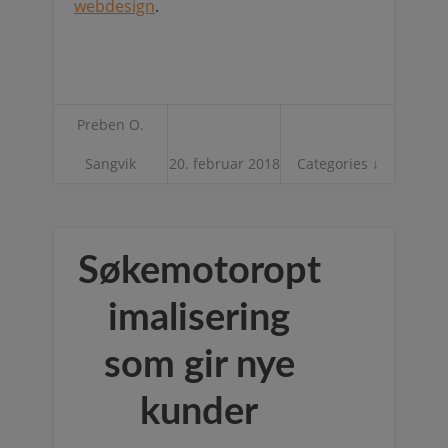
webdesign
.
Preben O.
Sangvik
20. februar 2018
Categories ↓
Søkemotoropt
imalisering
som gir nye
kunder