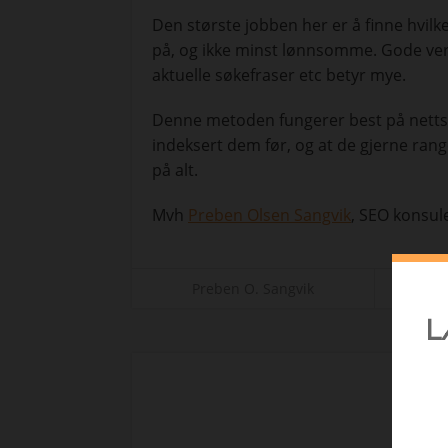
Den største jobben her er å finne hvil
på, og ikke minst lønnsomme. Gode ver
aktuelle søkefraser etc betyr mye.
Denne metoden fungerer best på nettsted
indeksert dem før, og at de gjerne ran
på alt.
Mvh
Preben Olsen Sangvik
, SEO konsul
Preben O. Sangvik
f