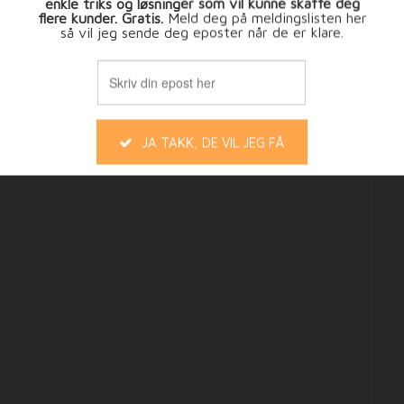
cookies hvis du vil
Innstillinger
GODTATT