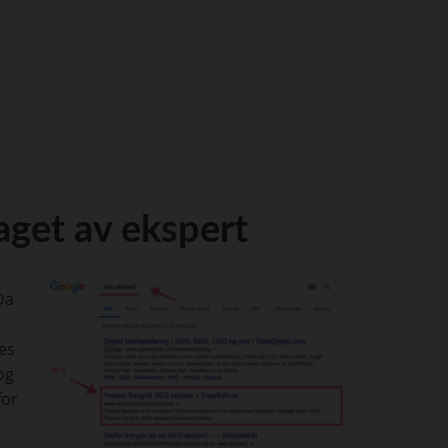
aget av ekspert
Da
nes
og
for