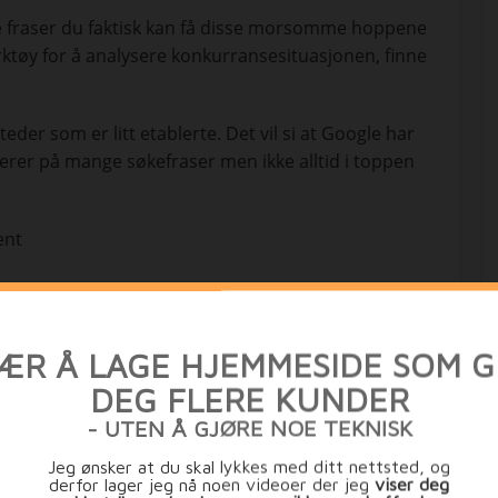
ke fraser du faktisk kan få disse morsomme hoppene
ktøy for å analysere konkurransesituasjonen, finne
er som er litt etablerte. Det vil si at Google har
gerer på mange søkefraser men ikke alltid i toppen
ent
27. mai 2022
Categories ↓
Hei, Estrategi.no bruker cookies for å gjøre din opplevelse bedre samt
ungere godt. Vi regner med at det er ok for deg, men du kan deaktive