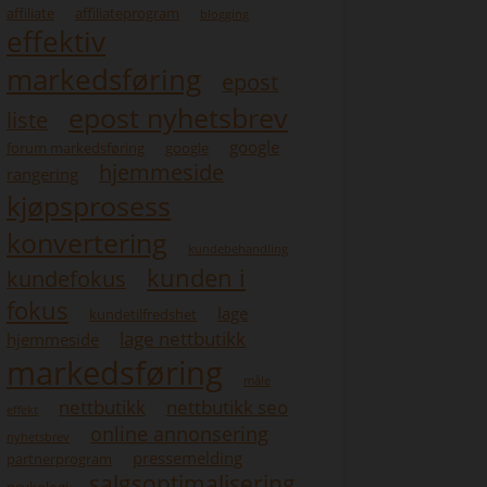
affiliate
affiliateprogram
blogging
effektiv
markedsføring
epost
epost nyhetsbrev
liste
google
forum markedsføring
google
hjemmeside
rangering
kjøpsprosess
konvertering
kundebehandling
kunden i
kundefokus
fokus
lage
kundetilfredshet
lage nettbutikk
hjemmeside
markedsføring
måle
nettbutikk
nettbutikk seo
effekt
online annonsering
nyhetsbrev
pressemelding
partnerprogram
salgsoptimalisering