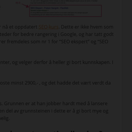
n
r nå et oppdatert
SEO-kurs
. Dette er ikke hvem som
steder for bedre rangering i Google, og har tatt godt
erer fremdeles som nr 1 for “SEO ekspert” og “SEO
ter, og velger derfor å heller gi bort kunnskapen. I
koste minst 2900,- , og det hadde det vært verdt da
tis. Grunnen er at han jobber hardt med å lansere
n del av grunnsteinen i dette er å gi bort mye og
elig.