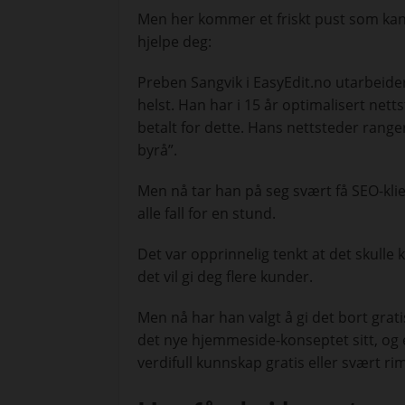
Men her kommer et friskt pust som ka
hjelpe deg:
Preben Sangvik i EasyEdit.no utarbeide
helst. Han har i 15 år optimalisert nett
betalt for dette. Hans nettsteder rang
byrå”.
Men nå tar han på seg svært få SEO-klien
alle fall for en stund.
Det var opprinnelig tenkt at det skulle 
det vil gi deg flere kunder.
Men nå har han valgt å gi det bort gra
det nye hjemmeside-konseptet sitt, og e
verdifull kunnskap gratis eller svært rim