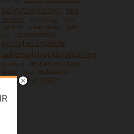
psykologi
salgspsykologi
seo
seo tips
skrive blogg
skrive
sosiale medier
overskrift
splitt
starte nettbutikk
test
synlighet i google
søkemotoroptimalisering
tjene penger på nett
tjene penger
webdesign
twitter
video
øke salget
youtube
re