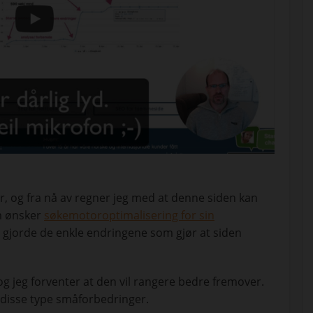
er, og fra nå av regner jeg med at denne siden kan
m ønsker
søkemotoroptimalisering for sin
eg gjorde de enkle endringene som gjør at siden
 og jeg forventer at den vil rangere bedre fremover.
ed disse type småforbedringer.