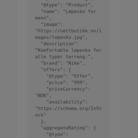
  "@type": "Product",

  "name": "Løpesko for 
menn",

  "image": 
"https://nettbutikk.no/i
mages/lopesko.jpg",

  "description": 
"Komfortable løpesko for 
alle typer terreng.",

  "brand": "Nike",

  "offers": {

    "@type": "Offer",

    "price": "999",

    "priceCurrency": 
"NOK",

    "availability": 
"https://schema.org/InSt
ock"

  },

  "aggregateRating": {

    "@type": 