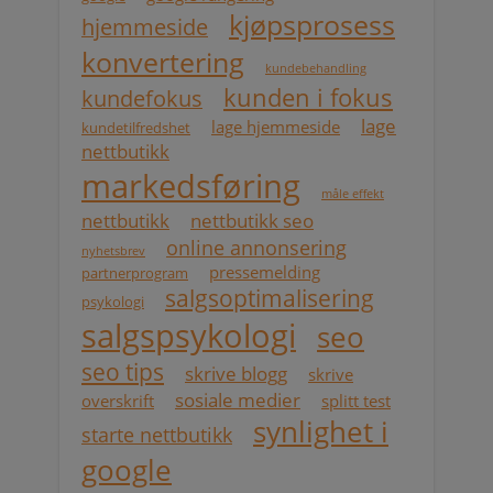
kjøpsprosess
hjemmeside
konvertering
kundebehandling
kunden i fokus
kundefokus
lage
lage hjemmeside
kundetilfredshet
nettbutikk
markedsføring
måle effekt
nettbutikk
nettbutikk seo
online annonsering
nyhetsbrev
pressemelding
partnerprogram
salgsoptimalisering
psykologi
salgspsykologi
seo
seo tips
skrive blogg
skrive
sosiale medier
overskrift
splitt test
synlighet i
starte nettbutikk
google