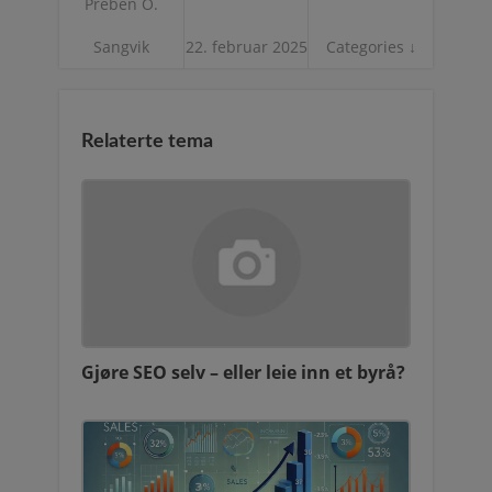
Preben O.
Sangvik
22. februar 2025
Categories ↓
Relaterte tema
Gjøre SEO selv – eller leie inn et byrå?