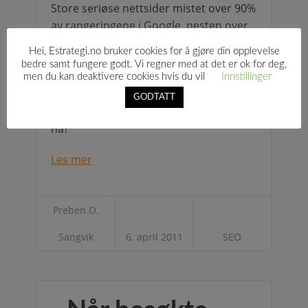
Store seriøse nettsider mistet over 90%
av rangeringene i Google, nesten over
natten. Mindre nettsteder så også
Hei, Estrategi.no bruker cookies for å gjøre din opplevelse
store endringer. Men ikke mine
bedre samt fungere godt. Vi regner med at det er ok for deg,
nettsider. Hvordan gikk det med deg?
men du kan deaktivere cookies hvis du vil
Innstillinger
Hvordan kan du
GODTATT
søkemotoroptimalisere nettsiden din
nå?
Les mer
Preben O.
Sangvik
6. april 2011
SEO