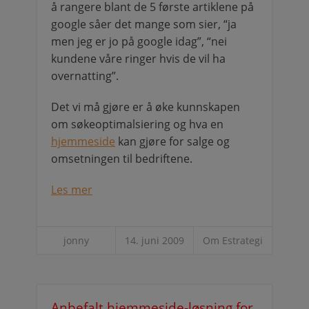
å rangere blant de 5 første artiklene på
google såer det mange som sier, “ja
men jeg er jo på google idag”, “nei
kundene våre ringer hvis de vil ha
overnatting”.
Det vi må gjøre er å øke kunnskapen
om søkeoptimalsiering og hva en
hjemmeside
kan gjøre for salge og
omsetningen til bedriftene.
Les mer
jonny
14. juni 2009
Om Estrategi
Anbefalt
hjemmeside-løsning for