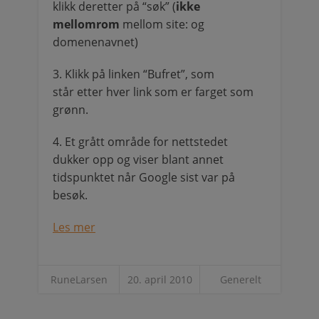
klikk deretter på “søk” (
ikke
mellomrom
mellom site: og
domenenavnet)
3. Klikk på linken “Bufret”, som
står etter hver link som er farget som
grønn.
4. Et grått område for nettstedet
dukker opp og viser blant annet
tidspunktet når Google sist var på
besøk.
Les mer
RuneLarsen
20. april 2010
Generelt