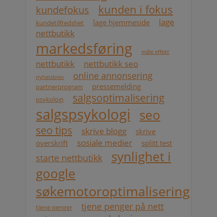
kunden i fokus
kundefokus
lage
lage hjemmeside
kundetilfredshet
nettbutikk
markedsføring
måle effekt
nettbutikk
nettbutikk seo
online annonsering
nyhetsbrev
pressemelding
partnerprogram
salgsoptimalisering
psykologi
salgspsykologi
seo
seo tips
skrive blogg
skrive
sosiale medier
overskrift
splitt test
synlighet i
starte nettbutikk
google
søkemotoroptimalisering
tjene penger på nett
tjene penger