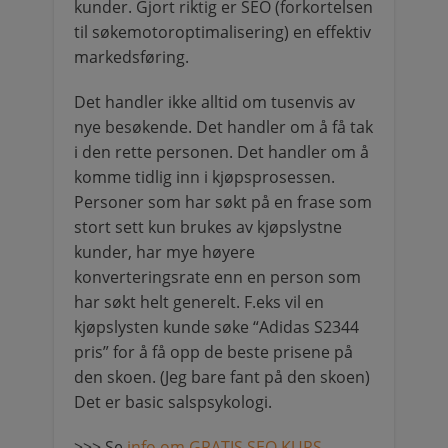
kunder. Gjort riktig er SEO (forkortelsen
til søkemotoroptimalisering) en effektiv
markedsføring.
Det handler ikke alltid om tusenvis av
nye besøkende. Det handler om å få tak
i den rette personen. Det handler om å
komme tidlig inn i kjøpsprosessen.
Personer som har søkt på en frase som
stort sett kun brukes av kjøpslystne
kunder, har mye høyere
konverteringsrate enn en person som
har søkt helt generelt. F.eks vil en
kjøpslysten kunde søke “Adidas S2344
pris” for å få opp de beste prisene på
den skoen. (Jeg bare fant på den skoen)
Det er basic salspsykologi.
>>> Se
info om GRATIS SEO KURS