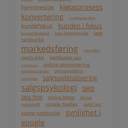
kjøpsprosess
hjemmeside
konvertering
kundebehandling
kunden i fokus
kundefokus
lage
lage hjemmeside
kundetilfredshet
nettbutikk
markedsføring
måle effekt
nettbutikk
nettbutikk seo
online annonsering
nyhetsbrev
pressemelding
partnerprogram
salgsoptimalisering
psykologi
salgspsykologi
seo
seo tips
skrive blogg
skrive
sosiale medier
overskrift
splitt test
synlighet i
starte nettbutikk
google