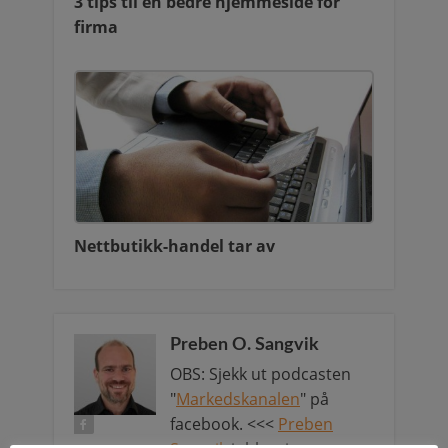
3 tips til en bedre hjemmeside for
firma
Nettbutikk-handel tar av
Preben O. Sangvik
OBS: Sjekk ut podcasten
"
Markedskanalen
" på
facebook. <<<
Preben