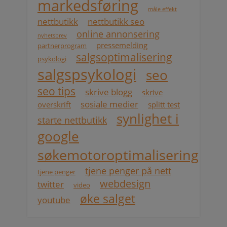
markedsføring
måle effekt
nettbutikk
nettbutikk seo
online annonsering
nyhetsbrev
pressemelding
partnerprogram
salgsoptimalisering
psykologi
salgspsykologi
seo
seo tips
skrive blogg
skrive
sosiale medier
overskrift
splitt test
synlighet i
starte nettbutikk
google
søkemotoroptimalisering
tjene penger på nett
tjene penger
webdesign
twitter
video
øke salget
youtube