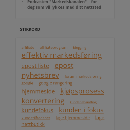
Podcasten "Markedskanalen" – for
deg som vil lykkes med ditt nettsted
STIKKORD
affiliate
affiliateprogram
blogging
effektiv markedsføring
epost
epost liste
nyhetsbrev
forum markedsføring
google rangering
google
kjøpsprosess
hjemmeside
konvertering
kundebehandling
kunden i fokus
kundefokus
lage
lage hjemmeside
kundetilfredshet
nettbutikk