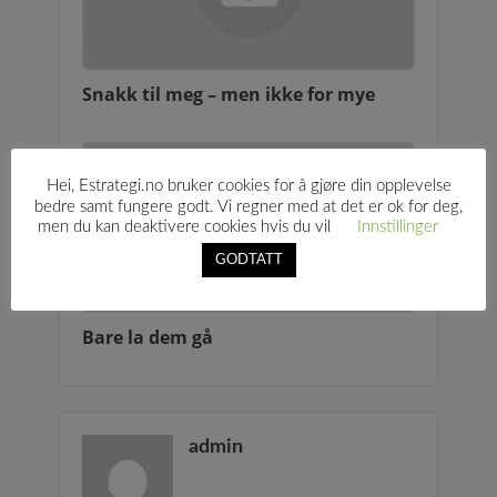
Snakk til meg – men ikke for mye
Hei, Estrategi.no bruker cookies for å gjøre din opplevelse
bedre samt fungere godt. Vi regner med at det er ok for deg,
men du kan deaktivere cookies hvis du vil
Innstillinger
GODTATT
Bare la dem gå
admin