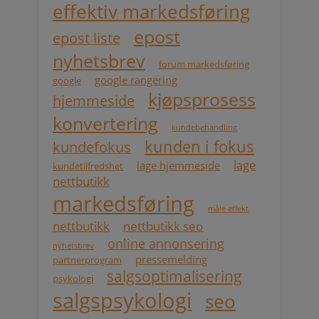
effektiv markedsføring
epost
epost liste
nyhetsbrev
forum markedsføring
google rangering
google
kjøpsprosess
hjemmeside
konvertering
kundebehandling
kunden i fokus
kundefokus
lage
lage hjemmeside
kundetilfredshet
nettbutikk
markedsføring
måle effekt
nettbutikk
nettbutikk seo
online annonsering
nyhetsbrev
pressemelding
partnerprogram
salgsoptimalisering
psykologi
salgspsykologi
seo