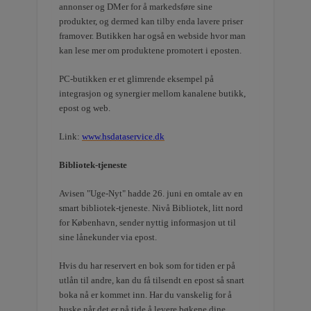
annonser og DMer for å markedsføre sine
produkter, og dermed kan tilby enda lavere priser
framover. Butikken har også en webside hvor man
kan lese mer om produktene promotert i eposten.
PC-butikken er et glimrende eksempel på
integrasjon og synergier mellom kanalene butikk,
epost og web.
Link:
www.hsdataservice.dk
Bibliotek-tjeneste
Avisen "Uge-Nyt" hadde 26. juni en omtale av en
smart bibliotek-tjeneste. Nivå Bibliotek, litt nord
for København, sender nyttig informasjon ut til
sine lånekunder via epost.
Hvis du har reservert en bok som for tiden er på
utlån til andre, kan du få tilsendt en epost så snart
boka nå er kommet inn. Har du vanskelig for å
huske når det er på tide å levere bøkene dine