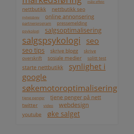
måle effekt
nettbutikk
nettbutikk seo
online annonsering
nyhetsbrev
pressemelding
partnerprogram
salgsoptimalisering
psykologi
salgspsykologi
seo
seo tips
skrive blogg
skrive
sosiale medier
overskrift
splitt test
synlighet i
starte nettbutikk
google
søkemotoroptimalisering
tjene penger på nett
tjene penger
webdesign
twitter
video
øke salget
youtube