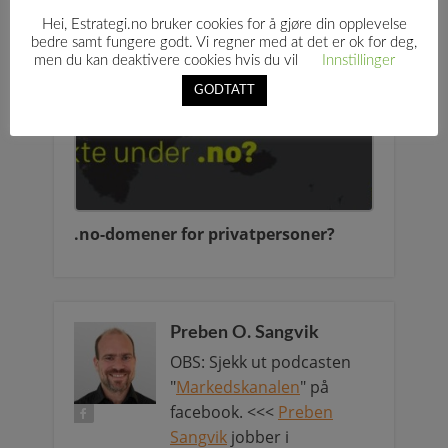
firma
Hei, Estrategi.no bruker cookies for å gjøre din opplevelse
bedre samt fungere godt. Vi regner med at det er ok for deg,
men du kan deaktivere cookies hvis du vil
Innstillinger
GODTATT
.no-domener for privatpersoner?
Preben O. Sangvik
OBS: Sjekk ut podcasten
"
Markedskanalen
" på
facebook. <<<
Preben
Sangvik
jobber i