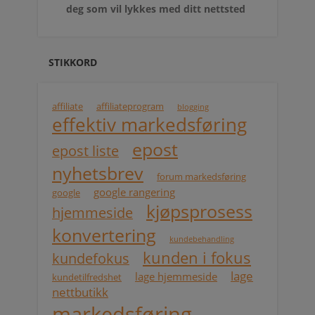
deg som vil lykkes med ditt nettsted
STIKKORD
affiliate
affiliateprogram
blogging
effektiv markedsføring
epost
epost liste
nyhetsbrev
forum markedsføring
google rangering
google
kjøpsprosess
hjemmeside
konvertering
kundebehandling
kunden i fokus
kundefokus
lage
lage hjemmeside
kundetilfredshet
nettbutikk
markedsføring