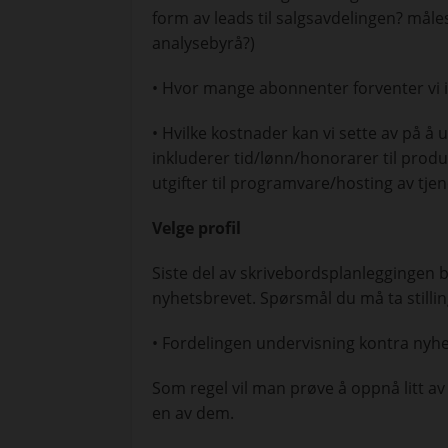
form av leads til salgsavdelingen? måle
analysebyrå?)
• Hvor mange abonnenter forventer vi 
• Hvilke kostnader kan vi sette av på å 
inkluderer tid/lønn/honorarer til produ
utgifter til programvare/hosting av tje
Velge profil
Siste del av skrivebordsplanleggingen b
nyhetsbrevet. Spørsmål du må ta stilling
• Fordelingen undervisning kontra nyh
Som regel vil man prøve å oppnå litt av 
en av dem.