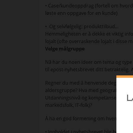
• Case/kundeoppdrag (fortell om hvorda
løste enn oppgave for en kunde)
• Og selvfølgelig: produkttilbud…
Hemmeligheten er å dekke et viktig i
lojalt (ofte overraskende lojalt i disse 
Velge målgruppe
Nå har du noen ideer om tema og type 
til epost-nyhetsbrevet ditt betraktelig.
Regner du med å henvende deg primært t
aldersgruppe? Hva med geografisk tilhø
Utdanningsnivå og kompetanse (sykepleie
markedsfolk, IT-folk)?
Å ha en god formening om hvem man henv
f
• Innholdet i nyhetsbrevet blir bedre tilp