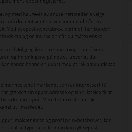
ugen, mens epost neglisjeres.
et, og med haugevis av andre nettsteder å velge
ste, må du pent vente til vedkommende får en
esøk. Med et epost-nyhetsbrev, derimot, har kunden
 et budskap og en invitasjon når du måtte ønske.
akker vi selvfølgelig ikke om spamming – om å sende
uren og holdningene på nettet krever at du
r du kan sende henne en epost med et reklamebudskap
 de menneskene i markedet som er interessert i å
r gitt deg sin epost-adresse og sin tillatelse til at
” hvis du bare spør. Men de færreste norske
 kanal ut i markedet.
upper, målsetninger og profil på nyhetsbrevet, kan
r på ulike typer artikler man kan fylle epost-