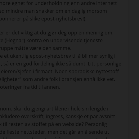
ndre egnet for underholdning enn andre internett
med mindre man snakker om en daglig morsom
m abonnerer på slike epost-nyhetsbrev!).
r er det viktig at du gjør deg opp en mening om.
ste (Hegnar) kontra en undervisende tjeneste
lgruppe måtte være den samme.
 et ukentlig epost-nyhetsbrev til å bli mer synlig i
så er en god fordeling ikke så dumt. Litt personlige
eieren/sjefen i firmaet. Noen sporadiske nyttestoff-
ligheter” som andre folk i bransjen ennå ikke vet.
ringer fra tid til annen.
om. Skal du gjengi artiklene i hele sin lengde i
nkludere overskrift, ingress, kanskje et par avsnitt
 til resten av stoffet på en webside? Personlig
de fleste nettsteder, men det går an å sende ut