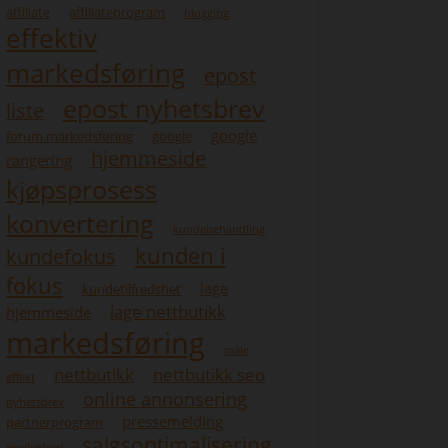
affiliate
affiliateprogram
blogging
effektiv
markedsføring
epost
epost nyhetsbrev
liste
google
forum markedsføring
google
hjemmeside
rangering
kjøpsprosess
konvertering
kundebehandling
kunden i
kundefokus
fokus
lage
kundetilfredshet
lage nettbutikk
hjemmeside
markedsføring
måle
nettbutikk
nettbutikk seo
effekt
online annonsering
nyhetsbrev
pressemelding
partnerprogram
salgsoptimalisering