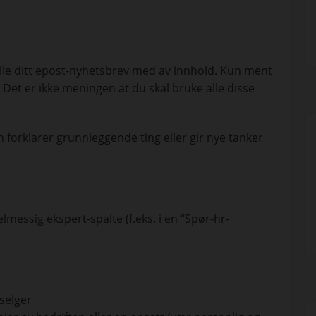
ylle ditt epost-nyhetsbrev med av innhold. Kun ment
 Det er ikke meningen at du skal bruke alle disse
m forklarer grunnleggende ting eller gir nye tanker
elmessig ekspert-spalte (f.eks. i en “Spør-hr-
selger