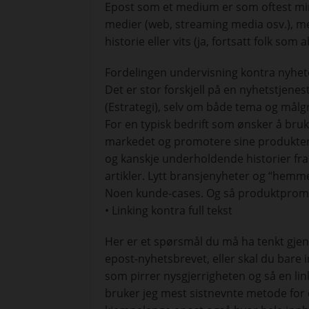
Epost som et medium er som oftest mi
medier (web, streaming media osv.), 
historie eller vits (ja, fortsatt folk so
Fordelingen undervisning kontra nyhete
Det er stor forskjell på en nyhetstjene
(Estrategi), selv om både tema og må
For en typisk bedrift som ønsker å bruke
markedet og promotere sine produkter, 
og kanskje underholdende historier fra 
artikler. Lytt bransjenyheter og “hemme
Noen kunde-cases. Og så produktpromote
• Linking kontra full tekst
Her er et spørsmål du må ha tenkt gjenn
epost-nyhetsbrevet, eller skal du bare i
som pirrer nysgjerrigheten og så en link
bruker jeg mest sistnevnte metode for 