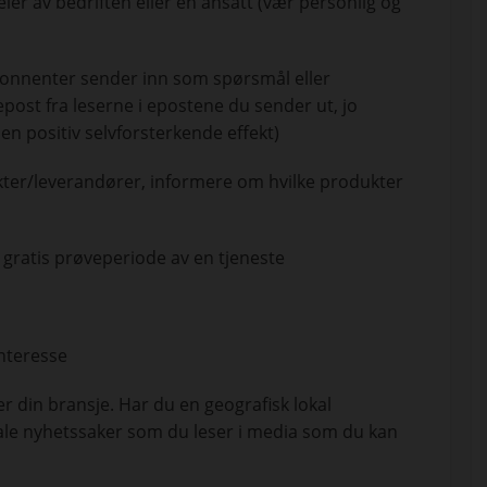
m eier av bedriften eller en ansatt (vær personlig og
abonnenter sender inn som spørsmål eller
post fra leserne i epostene du sender ut, jo
en positiv selvforsterkende effekt)
ter/leverandører, informere om hvilke produkter
 gratis prøveperiode av en tjeneste
interesse
ler din bransje. Har du en geografisk lokal
le nyhetssaker som du leser i media som du kan