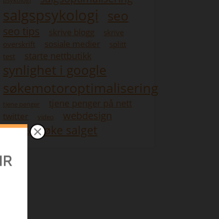
psykologi
salgspsykologi
seo
seo tips
skrive blogg
skrive
sosiale medier
overskrift
splitt
starte nettbutikk
test
synlighet i google
søkemotoroptimalisering
tjene penger på nett
tjene penger
webdesign
twitter
video
øke salget
youtube
re