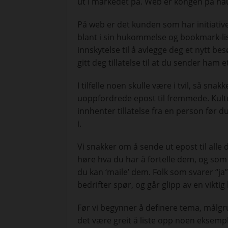
ut i markedet på. Web er kongen på ha
På web er det kunden som har initiativ
blant i sin hukommelse og bookmark-li
innskytelse til å avlegge deg et nytt b
gitt deg tillatelse til at du sender ham
I tilfelle noen skulle være i tvil, så sn
uoppfordrede epost til fremmede. Kult
innhenter tillatelse fra en person fø
i.
Vi snakker om å sende ut epost til alle
høre hva du har å fortelle dem, og som ha
du kan ‘maile’ dem. Folk som svarer “ja
bedrifter spør, og går glipp av en viktig
Før vi begynner å definere tema, målgr
det være greit å liste opp noen eksemple