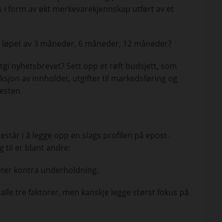
s i form av økt merkevarekjennskap utført av et
i løpet av 3 måneder, 6 måneder, 12 måneder?
utgi nyhetsbrevet? Sett opp et røft budsjett, som
ksjon av innholdet, utgifter til markedsføring og
nesten.
estår i å legge opp en slags profilen på epost-
 til er blant andre:
eter kontra underholdning.
alle tre faktorer, men kanskje legge størst fokus på