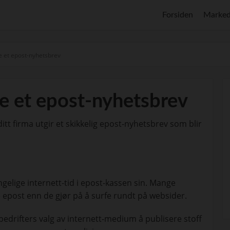
Forsiden
Marked
 et epost-nyhetsbrev
e et epost-nyhetsbrev
ditt firma utgir et skikkelig epost-nyhetsbrev som blir
ngelige internett-tid i epost-kassen sin. Mange
e epost enn de gjør på å surfe rundt på websider.
 bedrifters valg av internett-medium å publisere stoff