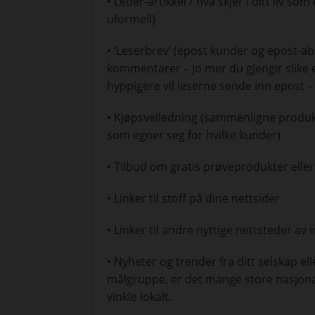
• Leder-artikkel / hva skjer i ditt liv so
uformell)
• ‘Leserbrev’ (epost kunder og epost-
kommentarer – jo mer du gjengir slike e
hyppigere vil leserne sende inn epost – 
• Kjøpsveiledning (sammenligne produk
som egner seg for hvilke kunder)
• Tilbud om gratis prøveprodukter eller
• Linker til stoff på dine nettsider
• Linker til andre nyttige nettsteder av 
• Nyheter og trender fra ditt selskap el
målgruppe, er det mange store nasjona
vinkle lokalt.