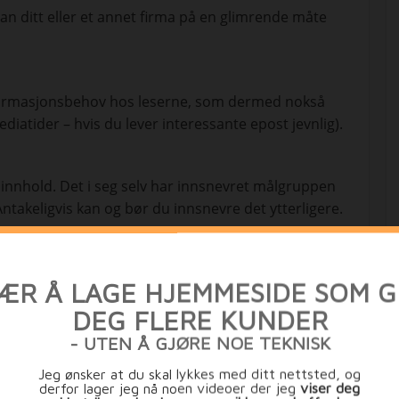
n ditt eller et annet firma på en glimrende måte
nformasjonsbehov hos leserne, som dermed nokså
mediatider – hvis du lever interessante epost jevnlig).
innhold. Det i seg selv har innsnevret målgruppen
 Antakeligvis kan og bør du innsnevre det ytterligere.
il et av kjønnene? Overvekt av en spesiell
righet – lokalområde, nasjonalt, internasjonalt?
re, forskere)? Stillinger og funksjoner (ledere,
ender seg til er viktig av minst tre årsaker:
Hei, Estrategi.no bruker cookies for å gjøre din opplevelse bedre samt
ungere godt. Vi regner med at det er ok for deg, men du kan deaktive
asset leserne – valg av stoff, vinkling, språk,