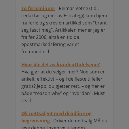
To ferieminner
: Reimar Vetne (tidl.
redaktør og eier av Estrategi) kom hjem
fra ferie og skrev en artikkel som “brant
seg fast i meg”. Artikkelen mener jeg er
fra før 2006, altså en tid da
epostmarkedsføring var et
fremmedord…
Hvor ble det av kundeuttalelsene?
:
Hva gjør at du selger mer? Noe som er
enkelt, effektivt – og i de fleste tilfeller
gratis? Jepp, du gjetter rett. – og her er
både “reason why” og “hvordan”. Must
read!
Øk nettsalget med deadline og
begrensning
: Driver du nettsalg MÅ du
lese denne. Ingen vei utenom.