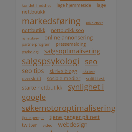
lage
lage hjemmeside
kundetilfredshet
nettbutikk
markedsføring
måle effekt
nettbutikk
nettbutikk seo
online annonsering
nyhetsbrev
pressemelding
partnerprogram
salgsoptimalisering
psykologi
salgspsykologi
seo
seo tips
skrive blogg
skrive
sosiale medier
overskrift
splitt test
synlighet i
starte nettbutikk
google
søkemotoroptimalisering
tjene penger på nett
tjene penger
webdesign
twitter
video