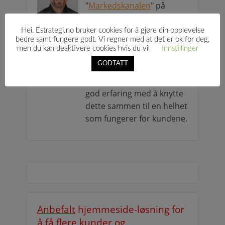
"
Markedskanalen
" på
facebook. <<<
Preben
Sangvik
jobber i
Hei, Estrategi.no bruker cookies for å gjøre din opplevelse
bedre samt fungere godt. Vi regner med at det er ok for deg,
Responspartner AS
og har
men du kan deaktivere cookies hvis du vil
Innstillinger
mye kompetanse på både
GODTATT
online markedsføring,
webteknisk og design - og
god erfaring med å knytte
dette sammen til en helhet
som fungerer for kundene.
Anbefalt
hjemmeside-løsning for
å få flere kunder og