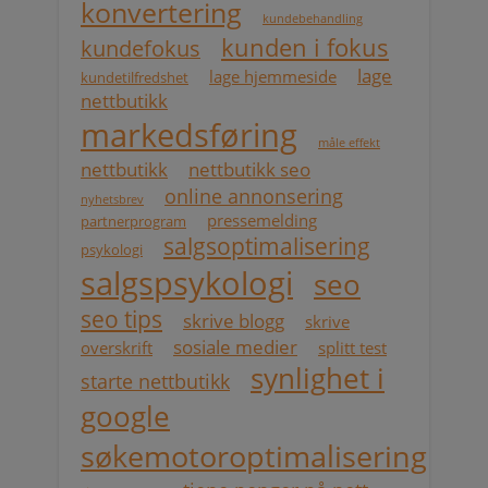
konvertering
kundebehandling
kunden i fokus
kundefokus
lage
lage hjemmeside
kundetilfredshet
nettbutikk
markedsføring
måle effekt
nettbutikk
nettbutikk seo
online annonsering
nyhetsbrev
pressemelding
partnerprogram
salgsoptimalisering
psykologi
salgspsykologi
seo
seo tips
skrive blogg
skrive
sosiale medier
overskrift
splitt test
synlighet i
starte nettbutikk
google
søkemotoroptimalisering