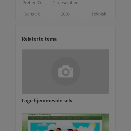
Preben O.
2. desember
Sangvik
2009
Teknisk
Relaterte tema
Lage hjemmeside selv