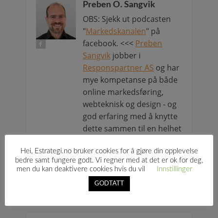
Preben O. Sangvik
OBS: Sjekk ut podcasten
"
Markedskanalen
" på
facebook. <<<
Preben
Sangvik
jobber i
Responspartner AS
og har
mye kompetanse på både
online markedsføring,
webteknisk og design - og
god erfaring med å knytte
dette sammen til en helhet
som fungerer for kundene.
Hei, Estrategi.no bruker cookies for å gjøre din opplevelse
bedre samt fungere godt. Vi regner med at det er ok for deg,
men du kan deaktivere cookies hvis du vil
Innstillinger
GODTATT