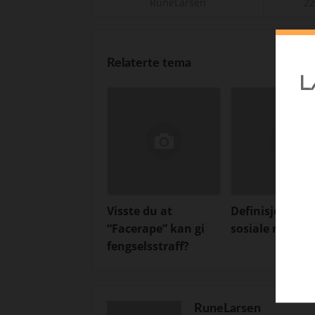
RuneLarsen
22
Relaterte tema
f
Visste du at
Definisjoner p
“Facerape” kan gi
sosiale medier
fengselsstraff?
RuneLarsen