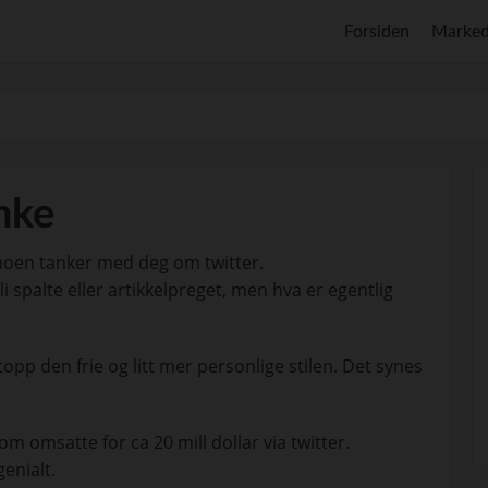
Forsiden
Marked
anke
 noen tanker med deg om twitter.
li spalte eller artikkelpreget, men hva er egentlig
pp den frie og litt mer personlige stilen. Det synes
m omsatte for ca 20 mill dollar via twitter.
enialt.