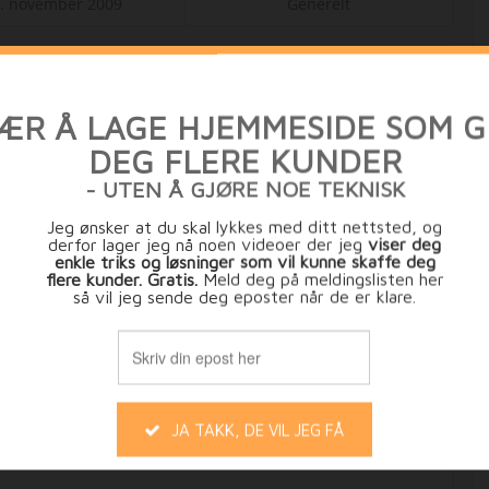
. november 2009
Generelt
Hei, Estrategi.no bruker cookies for å gjøre din opplevelse bedre samt
ungere godt. Vi regner med at det er ok for deg, men du kan deaktive
cookies hvis du vil
Innstillinger
GODTATT
å
Til ettertanke: Om
sosiale medier