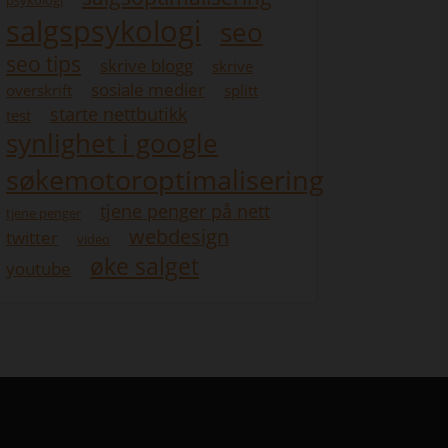
psykologi
salgspsykologi
seo
seo tips
skrive blogg
skrive
sosiale medier
overskrift
splitt
starte nettbutikk
test
synlighet i google
søkemotoroptimalisering
tjene penger på nett
tjene penger
webdesign
twitter
video
øke salget
youtube