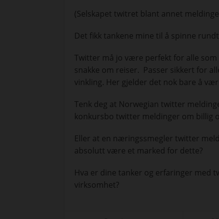
(Selskapet twitret blant annet meldinger
Det fikk tankene mine til å spinne rundt tw
Twitter må jo være perfekt for alle som 
snakke om reiser. Passer sikkert for al
vinkling. Her gjelder det nok bare å vær
Tenk deg at Norwegian twitter meldinger
konkursbo twitter meldinger om billig o
Eller at en næringssmegler twitter mel
absolutt være et marked for dette?
Hva er dine tanker og erfaringer med tw
virksomhet?