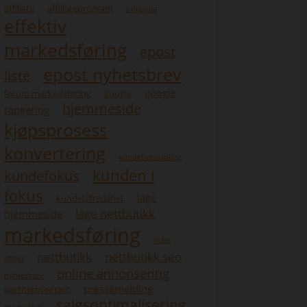
affiliate
affiliateprogram
blogging
effektiv
markedsføring
epost
epost nyhetsbrev
liste
google
forum markedsføring
google
hjemmeside
rangering
kjøpsprosess
konvertering
kundebehandling
kunden i
kundefokus
fokus
lage
kundetilfredshet
lage nettbutikk
hjemmeside
markedsføring
måle
nettbutikk
nettbutikk seo
effekt
online annonsering
nyhetsbrev
pressemelding
partnerprogram
salgsoptimalisering