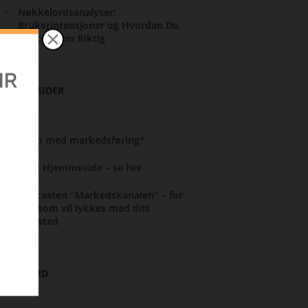
Nøkkelordsanalyser:
Brukerintensjoner og Hvordan Du
Bruker Dem Riktig
ANDRE SIDER
Hjelp med markedsføring?
re
Lage Hjemmeside – se her
Podcasten "Markedskanalen" – for
deg som vil lykkes med ditt
nettsted
STIKKORD