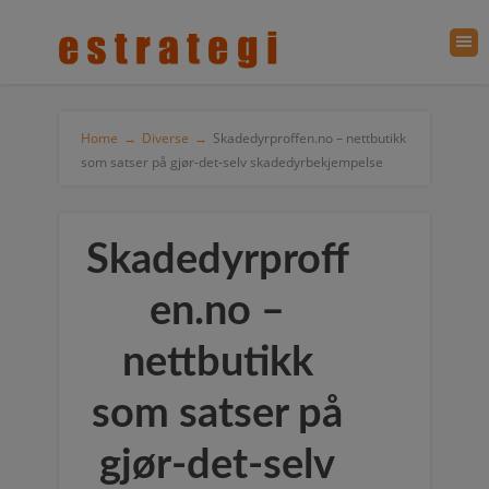
Home
→
Diverse
→
Skadedyrproffen.no – nettbutikk
som satser på gjør-det-selv skadedyrbekjempelse
Skadedyrproff
en.no –
nettbutikk
som satser på
gjør-det-selv