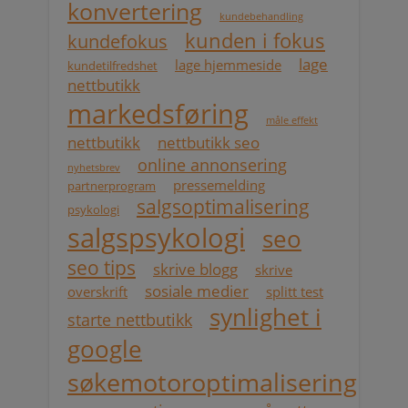
konvertering
kundebehandling
kunden i fokus
kundefokus
lage
lage hjemmeside
kundetilfredshet
nettbutikk
markedsføring
måle effekt
nettbutikk
nettbutikk seo
online annonsering
nyhetsbrev
pressemelding
partnerprogram
salgsoptimalisering
psykologi
salgspsykologi
seo
seo tips
skrive blogg
skrive
sosiale medier
overskrift
splitt test
synlighet i
starte nettbutikk
google
søkemotoroptimalisering