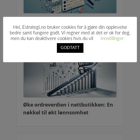
Gjøre bruk av strukturerte data i
Hei, Estrategi.no bruker cookies for å gjøre din opplevelse
nettbutikker for å tiltrekke flere
bedre samt fungere godt. Vi regner med at det er ok for deg,
kunder og øke salget
men du kan deaktivere cookies hvis du vil
Innstillinger
GODTATT
Øke ordreverdien i nettbutikken: En
nøkkel til økt lønnsomhet