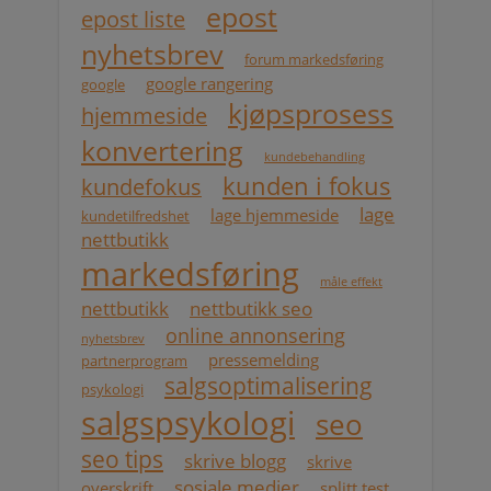
epost
epost liste
nyhetsbrev
forum markedsføring
google rangering
google
kjøpsprosess
hjemmeside
konvertering
kundebehandling
kunden i fokus
kundefokus
lage
lage hjemmeside
kundetilfredshet
nettbutikk
markedsføring
måle effekt
nettbutikk
nettbutikk seo
online annonsering
nyhetsbrev
pressemelding
partnerprogram
salgsoptimalisering
psykologi
salgspsykologi
seo
seo tips
skrive blogg
skrive
sosiale medier
overskrift
splitt test