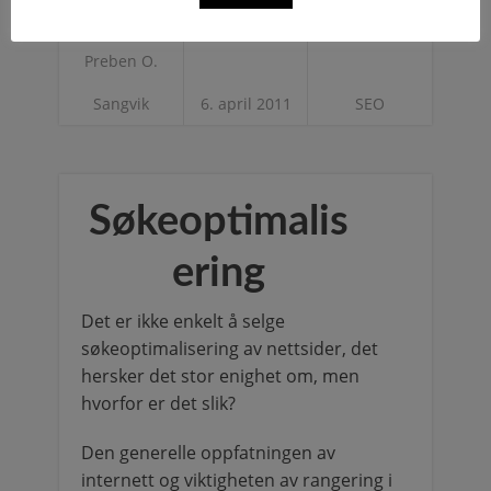
Preben O.
Sangvik
6. april 2011
SEO
Søkeoptimalis
ering
Det er ikke enkelt å selge
søkeoptimalisering av nettsider, det
hersker det stor enighet om, men
hvorfor er det slik?
Den generelle oppfatningen av
internett og viktigheten av rangering i