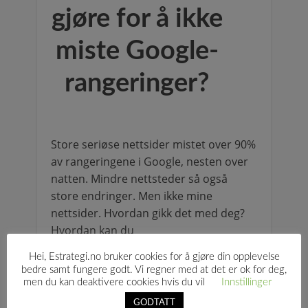
gjøre for å ikke
miste Google-
rangeringer?
Store seriøse nettsider mistet over 90%
av rangeringene i Google, nesten over
natten. Mindre nettsteder så også
store endringer. Men ikke mine
nettsider. Hvordan gikk det med deg?
Hvordan kan du
søkemotoroptimalisere nettsiden din
Hei, Estrategi.no bruker cookies for å gjøre din opplevelse
nå?
bedre samt fungere godt. Vi regner med at det er ok for deg,
men du kan deaktivere cookies hvis du vil
Innstillinger
Les mer
GODTATT