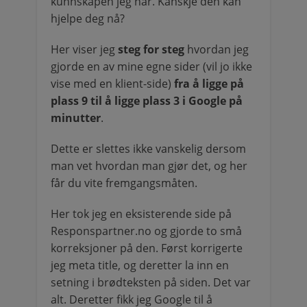
kunnskapen jeg har. Kanskje den kan
hjelpe deg nå?
Her viser jeg
steg for steg
hvordan jeg
gjorde en av mine egne sider (vil jo ikke
vise med en klient-side)
fra å ligge på
plass 9 til å ligge plass 3 i Google på
minutter
.
Dette er slettes ikke vanskelig dersom
man vet hvordan man gjør det, og her
får du vite fremgangsmåten.
Her tok jeg en eksisterende side på
Responspartner.no og gjorde to små
korreksjoner på den. Først korrigerte
jeg meta title, og deretter la inn en
setning i brødteksten på siden. Det var
alt. Deretter fikk jeg Google til å