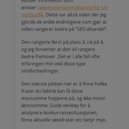
kunder innimellom som
ønsker
søkemotoroptimalisering for sin
nettbutikk
. Dette var altså siden der jeg
gjorde de enkle endringene som gjør at
siden rangerer bedre på “SEO ehandel”.
Den rangerte først på plass 3, nå på 4,
og jeg forventer at den vil rangere
bedre fremover. Det er i alle fall ofte
erfaringen min ved disse type
småforbedringer.
Den største jobben her er å finne hvilke
fraser du faktisk kan få disse
morsomme hoppene på, og ikke minst
lønnsomme. Gode verktøy for å
analysere konkurransesituasjonen,
finne aktuelle søkefraser etc betyr mye.