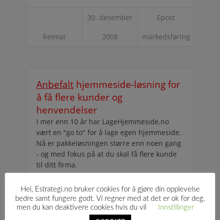
30. desember
Epost
Reimar
2008
markedsføring
Anbefalt
hjemmeside-løsning for
å få flere kunder og
henvendelser
I mer enn 10 år har LageHjemmeside.no
vært en "go to" for å lage egen hjemmeside.
Nå er pakkeløsningen større enn noen gang
- og med fokus på at du skal få flere kunde
til ditt firma.
Les mer om hjemmeside-løsningen
Hei, Estrategi.no bruker cookies for å gjøre din opplevelse
bedre samt fungere godt. Vi regner med at det er ok for deg,
men du kan deaktivere cookies hvis du vil
Innstillinger