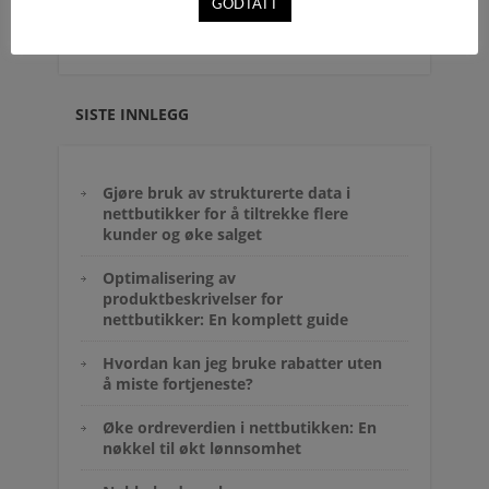
GODTATT
SISTE INNLEGG
Gjøre bruk av strukturerte data i
nettbutikker for å tiltrekke flere
kunder og øke salget
Optimalisering av
produktbeskrivelser for
nettbutikker: En komplett guide
Hvordan kan jeg bruke rabatter uten
å miste fortjeneste?
Øke ordreverdien i nettbutikken: En
nøkkel til økt lønnsomhet