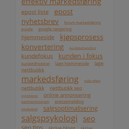
effektiv markedsføring
epost
epost liste
nyhetsbrev
forum markedsføring
google rangering
google
kjøpsprosess
hjemmeside
konvertering
kundebehandling
kunden i fokus
kundefokus
lage
lage hjemmeside
kundetilfredshet
nettbutikk
markedsføring
måle effekt
nettbutikk
nettbutikk seo
online annonsering
nyhetsbrev
pressemelding
partnerprogram
salgsoptimalisering
psykologi
salgspsykologi
seo
seo tips
skrive blogg
skrive