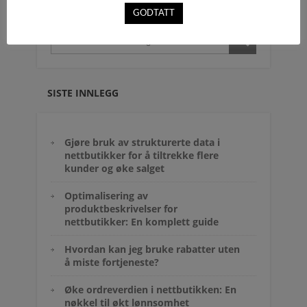
GODTATT
SISTE INNLEGG
Gjøre bruk av strukturerte data i
nettbutikker for å tiltrekke flere
kunder og øke salget
Optimalisering av
produktbeskrivelser for
nettbutikker: En komplett guide
Hvordan kan jeg bruke rabatter uten
å miste fortjeneste?
Øke ordreverdien i nettbutikken: En
nøkkel til økt lønnsomhet