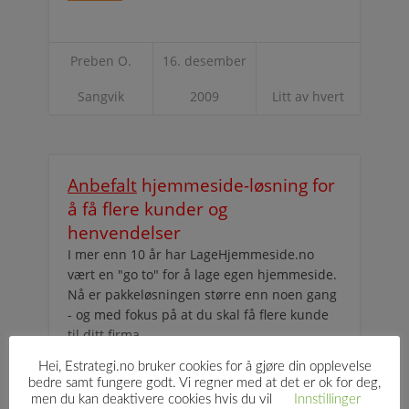
Preben O.
16. desember
Sangvik
2009
Litt av hvert
Anbefalt
hjemmeside-løsning for
å få flere kunder og
henvendelser
I mer enn 10 år har LageHjemmeside.no
vært en "go to" for å lage egen hjemmeside.
Nå er pakkeløsningen større enn noen gang
- og med fokus på at du skal få flere kunde
til ditt firma.
Hei, Estrategi.no bruker cookies for å gjøre din opplevelse
Les mer om hjemmeside-løsningen
bedre samt fungere godt. Vi regner med at det er ok for deg,
men du kan deaktivere cookies hvis du vil
Innstillinger