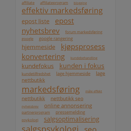
affiliate
affiliateprogram
blogging
effektiv markedsføring
epost
epost liste
nyhetsbrev
forum markedsføring
google rangering
google
kjøpsprosess
hjemmeside
konvertering
kundebehandling
kunden i fokus
kundefokus
lage
lage hjemmeside
kundetilfredshet
nettbutikk
markedsføring
måle effekt
nettbutikk
nettbutikk seo
online annonsering
nyhetsbrev
pressemelding
partnerprogram
salgsoptimalisering
psykologi
salgspsykologi
seo