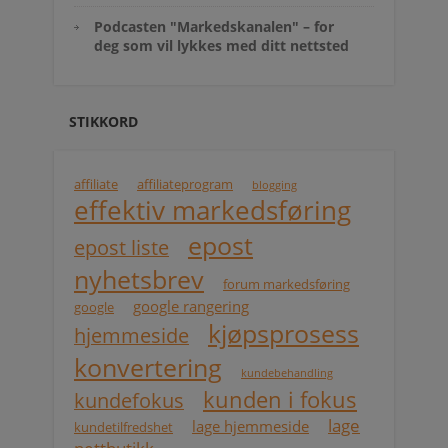
Podcasten "Markedskanalen" – for
deg som vil lykkes med ditt nettsted
STIKKORD
affiliate
affiliateprogram
blogging
effektiv markedsføring
epost
epost liste
nyhetsbrev
forum markedsføring
google rangering
google
kjøpsprosess
hjemmeside
konvertering
kundebehandling
kunden i fokus
kundefokus
lage
lage hjemmeside
kundetilfredshet