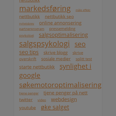
nettbutikk
markedsføring
måle effekt
nettbutikk
nettbutikk seo
online annonsering
nyhetsbrev
pressemelding
partnerprogram
salgsoptimalisering
psykologi
salgspsykologi
seo
seo tips
skrive blogg
skrive
sosiale medier
overskrift
splitt test
synlighet i
starte nettbutikk
google
søkemotoroptimalisering
tjene penger på nett
tjene penger
webdesign
twitter
video
øke salget
youtube