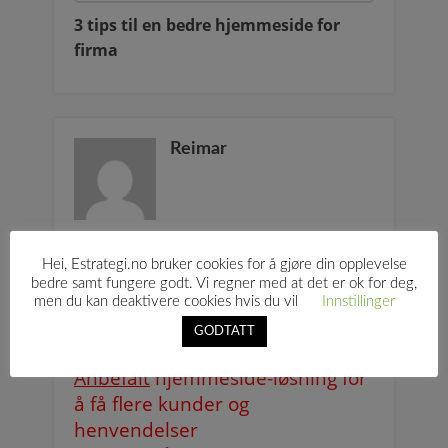
3 tips til en bedre hjemmeside for
firma
Reimar
Hei, Estrategi.no bruker cookies for å gjøre din opplevelse
bedre samt fungere godt. Vi regner med at det er ok for deg,
men du kan deaktivere cookies hvis du vil
Innstillinger
GODTATT
Anbefalt
hjemmeside-løsning for
å få flere kunder og
henvendelser