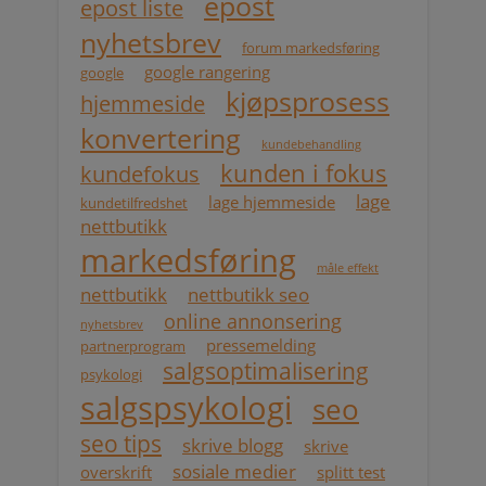
epost
epost liste
nyhetsbrev
forum markedsføring
google rangering
google
kjøpsprosess
hjemmeside
konvertering
kundebehandling
kunden i fokus
kundefokus
lage
lage hjemmeside
kundetilfredshet
nettbutikk
markedsføring
måle effekt
nettbutikk
nettbutikk seo
online annonsering
nyhetsbrev
pressemelding
partnerprogram
salgsoptimalisering
psykologi
salgspsykologi
seo
seo tips
skrive blogg
skrive
sosiale medier
overskrift
splitt test