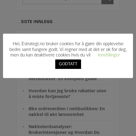
SISTE INNLEGG
Gjøre bruk av strukturerte data i
Hei, Estrategi.no bruker cookies for å gjøre din opplevelse
nettbutikker for å tiltrekke flere
bedre samt fungere godt. Vi regner med at det er ok for deg,
kunder og øke salget
men du kan deaktivere cookies hvis du vil
Innstillinger
GODTATT
Optimalisering av
produktbeskrivelser for
nettbutikker: En komplett guide
Hvordan kan jeg bruke rabatter uten
å miste fortjeneste?
Øke ordreverdien i nettbutikken: En
nøkkel til økt lønnsomhet
Nøkkelordsanalyser:
Brukerintensjoner og Hvordan Du