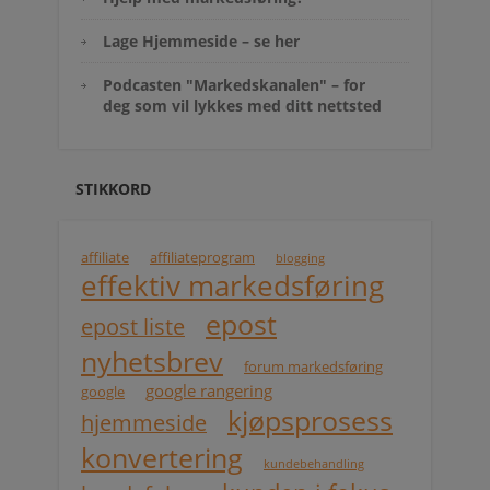
Lage Hjemmeside – se her
Podcasten "Markedskanalen" – for
deg som vil lykkes med ditt nettsted
STIKKORD
affiliate
affiliateprogram
blogging
effektiv markedsføring
epost
epost liste
nyhetsbrev
forum markedsføring
google rangering
google
kjøpsprosess
hjemmeside
konvertering
kundebehandling