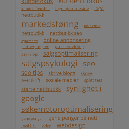
kunden i fokus
kundefokus
lage
lage hjemmeside
kundetilfredshet
nettbutikk
markedsføring
måle effekt
nettbutikk
nettbutikk seo
online annonsering
nyhetsbrev
pressemelding
partnerprogram
salgsoptimalisering
psykologi
salgspsykologi
seo
seo tips
skrive blogg
skrive
sosiale medier
overskrift
splitt test
synlighet i
starte nettbutikk
google
søkemotoroptimalisering
tjene penger på nett
tjene penger
webdesign
twitter
video