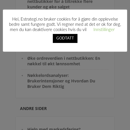
nettbutikker for å tiltrekke flere
kunder og øke salget
Optimalisering av
Hei, Estrategi.no bruker cookies for å gjøre din opplevelse
produktbeskrivelser for
bedre samt fungere godt. Vi regner med at det er ok for deg,
nettbutikker: En komplett guide
men du kan deaktivere cookies hvis du vil
Innstillinger
GODTATT
Hvordan kan jeg bruke rabatter uten
å miste fortjeneste?
Øke ordreverdien i nettbutikken: En
nøkkel til økt lønnsomhet
Nøkkelordsanalyser:
Brukerintensjoner og Hvordan Du
Bruker Dem Riktig
ANDRE SIDER
Hjelp med markedsføring?