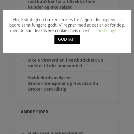
nettbutikker for å tiltrekke flere
kunder og øke salget
Optimalisering av
Hei, Estrategi.no bruker cookies for å gjøre din opplevelse
produktbeskrivelser for
bedre samt fungere godt. Vi regner med at det er ok for deg,
nettbutikker: En komplett guide
men du kan deaktivere cookies hvis du vil
Innstillinger
GODTATT
Hvordan kan jeg bruke rabatter uten
å miste fortjeneste?
Øke ordreverdien i nettbutikken: En
nøkkel til økt lønnsomhet
Nøkkelordsanalyser:
Brukerintensjoner og Hvordan Du
Bruker Dem Riktig
ANDRE SIDER
Hjelp med markedsføring?