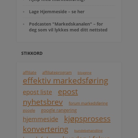
Lage Hjemmeside – se her
Podcasten "Markedskanalen" – for
deg som vil lykkes med ditt nettsted
STIKKORD
affiliate
affiliateprogram
blogging
effektiv markedsføring
epost
epost liste
nyhetsbrev
forum markedsføring
google rangering
google
kjøpsprosess
hjemmeside
konvertering
kundebehandling