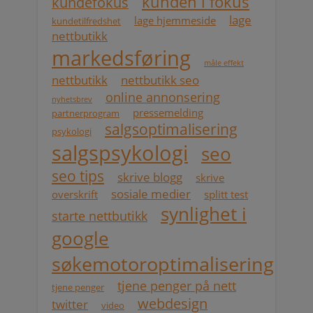
kunden i fokus
kundefokus
lage
lage hjemmeside
kundetilfredshet
nettbutikk
markedsføring
måle effekt
nettbutikk
nettbutikk seo
online annonsering
nyhetsbrev
pressemelding
partnerprogram
salgsoptimalisering
psykologi
salgspsykologi
seo
seo tips
skrive blogg
skrive
sosiale medier
overskrift
splitt test
synlighet i
starte nettbutikk
google
søkemotoroptimalisering
tjene penger på nett
tjene penger
webdesign
twitter
video