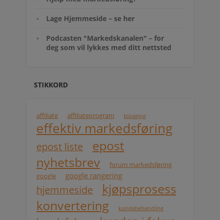
Lage Hjemmeside – se her
Podcasten "Markedskanalen" – for
deg som vil lykkes med ditt nettsted
STIKKORD
affiliate
affiliateprogram
blogging
effektiv markedsføring
epost
epost liste
nyhetsbrev
forum markedsføring
google rangering
google
kjøpsprosess
hjemmeside
konvertering
kundebehandling