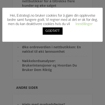
nettbutikker for å tiltrekke flere
kunder og øke salget
Optimalisering av
Hei, Estrategi.no bruker cookies for å gjøre din opplevelse
produktbeskrivelser for
bedre samt fungere godt. Vi regner med at det er ok for deg,
nettbutikker: En komplett guide
men du kan deaktivere cookies hvis du vil
Innstillinger
GODTATT
Hvordan kan jeg bruke rabatter uten
å miste fortjeneste?
Øke ordreverdien i nettbutikken: En
nøkkel til økt lønnsomhet
Nøkkelordsanalyser:
Brukerintensjoner og Hvordan Du
Bruker Dem Riktig
ANDRE SIDER
Hjelp med markedsføring?