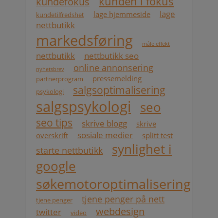
kunden i fokus
kundefokus
lage
lage hjemmeside
kundetilfredshet
nettbutikk
markedsføring
måle effekt
nettbutikk
nettbutikk seo
online annonsering
nyhetsbrev
pressemelding
partnerprogram
salgsoptimalisering
psykologi
salgspsykologi
seo
seo tips
skrive blogg
skrive
sosiale medier
overskrift
splitt test
synlighet i
starte nettbutikk
google
søkemotoroptimalisering
tjene penger på nett
tjene penger
webdesign
twitter
video