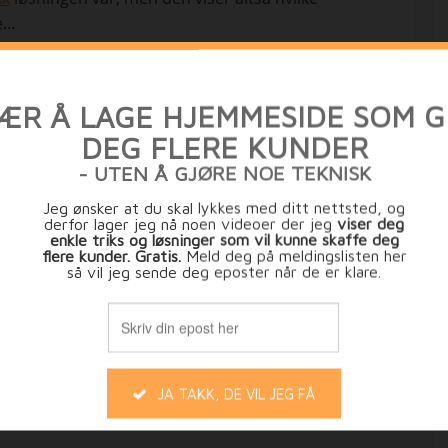
e…
Hei, Estrategi.no bruker cookies for å gjøre din opplevelse bedre samt
ungere godt. Vi regner med at det er ok for deg, men du kan deaktive
27. april 2009
Generelt
cookies hvis du vil
Innstillinger
GODTATT