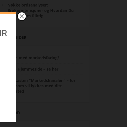
Nøkkelordsanalyser:
Brukerintensjoner og Hvordan Du
Bruker Dem Riktig
ANDRE SIDER
Hjelp med markedsføring?
re
Lage Hjemmeside – se her
Podcasten "Markedskanalen" – for
deg som vil lykkes med ditt
nettsted
STIKKORD