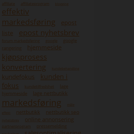
affiliate
affiliateprogram
blogging
effektiv
markedsføring
epost
epost nyhetsbrev
liste
google
forum markedsføring
google
hjemmeside
rangering
kjøpsprosess
konvertering
kundebehandling
kunden i
kundefokus
fokus
lage
kundetilfredshet
lage nettbutikk
hjemmeside
markedsføring
måle
nettbutikk
nettbutikk seo
effekt
online annonsering
nyhetsbrev
pressemelding
partnerprogram
salgsoptimalisering