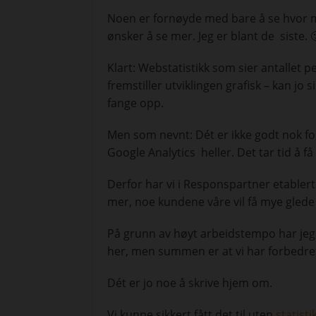
Noen er fornøyde med bare å se hvor
ønsker å se mer. Jeg er blant de siste. 
Klart: Webstatistikk som sier antallet
fremstiller utviklingen grafisk – kan jo 
fange opp.
Men som nevnt: Dét er ikke godt nok for
Google Analytics heller. Det tar tid å få
Derfor har vi i Responspartner etabler
mer, noe kundene våre vil få mye glede
På grunn av høyt arbeidstempo har jeg en
her, men summen er at vi har forbedre
Dét er jo noe å skrive hjem om.
Vi kunne sikkert fått det til uten
statisti