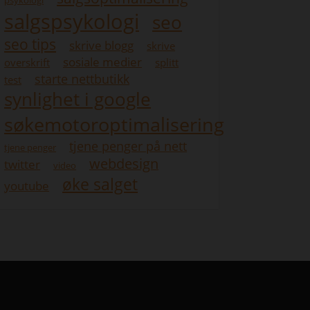
psykologi
salgspsykologi
seo
seo tips
skrive blogg
skrive
sosiale medier
overskrift
splitt
starte nettbutikk
test
synlighet i google
søkemotoroptimalisering
tjene penger på nett
tjene penger
webdesign
twitter
video
øke salget
youtube