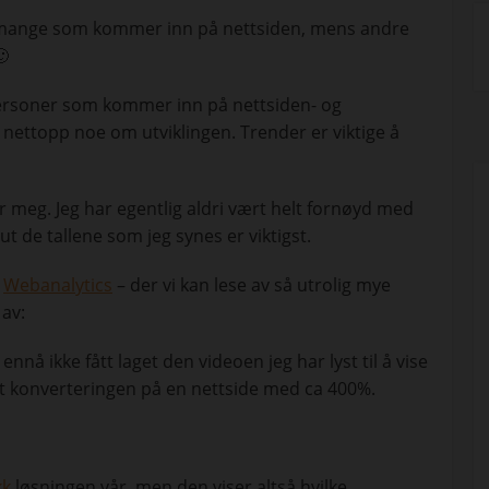
 mange som kommer inn på nettsiden, mens andre
🙂
 personer som kommer inn på nettsiden- og
si nettopp noe om utviklingen. Trender er viktige å
 meg. Jeg har egentlig aldri vært helt fornøyd med
 ut de tallene som jeg synes er viktigst.
t
Webanalytics
– der vi kan lese av så utrolig mye
 av:
nå ikke fått laget den videoen jeg har lyst til å vise
t konverteringen på en nettside med ca 400%.
kk
løsningen vår, men den viser altså hvilke