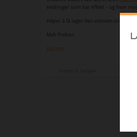
endringer som har effekt – og hvor my
Håper å få laget den videoen snart 😉
Mvh Preben
Les mer
f
Preben O. Sangvik