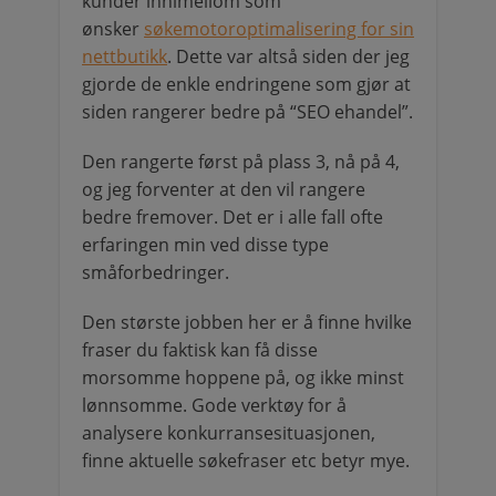
kunder innimellom som
ønsker
søkemotoroptimalisering for sin
nettbutikk
. Dette var altså siden der jeg
gjorde de enkle endringene som gjør at
siden rangerer bedre på “SEO ehandel”.
Den rangerte først på plass 3, nå på 4,
og jeg forventer at den vil rangere
bedre fremover. Det er i alle fall ofte
erfaringen min ved disse type
småforbedringer.
Den største jobben her er å finne hvilke
fraser du faktisk kan få disse
morsomme hoppene på, og ikke minst
lønnsomme. Gode verktøy for å
analysere konkurransesituasjonen,
finne aktuelle søkefraser etc betyr mye.