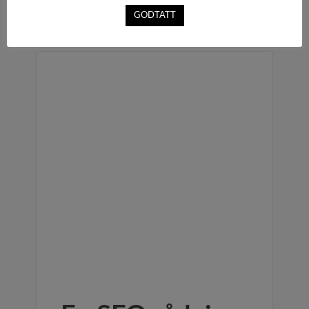
Sangvik
25. mai 2022
Categories ↓
GODTATT