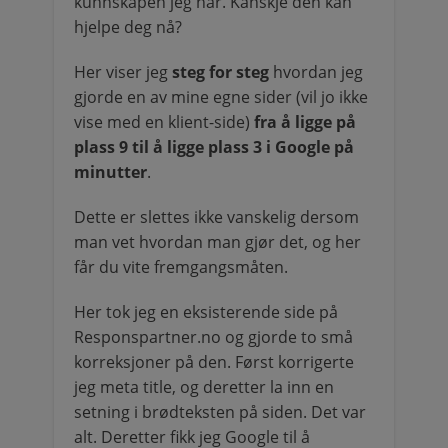
kunnskapen jeg har. Kanskje den kan
hjelpe deg nå?
Her viser jeg
steg for steg
hvordan jeg
gjorde en av mine egne sider (vil jo ikke
vise med en klient-side)
fra å ligge på
plass 9 til å ligge plass 3 i Google på
minutter
.
Dette er slettes ikke vanskelig dersom
man vet hvordan man gjør det, og her
får du vite fremgangsmåten.
Her tok jeg en eksisterende side på
Responspartner.no og gjorde to små
korreksjoner på den. Først korrigerte
jeg meta title, og deretter la inn en
setning i brødteksten på siden. Det var
alt. Deretter fikk jeg Google til å