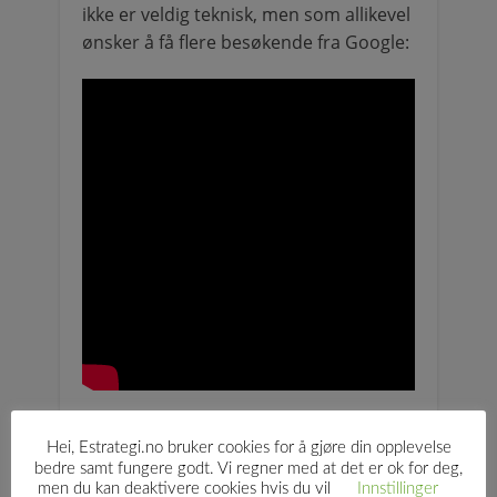
ikke er veldig teknisk, men som allikevel
ønsker å få flere besøkende fra Google:
Hei, Estrategi.no bruker cookies for å gjøre din opplevelse
Preben O.
bedre samt fungere godt. Vi regner med at det er ok for deg,
men du kan deaktivere cookies hvis du vil
Innstillinger