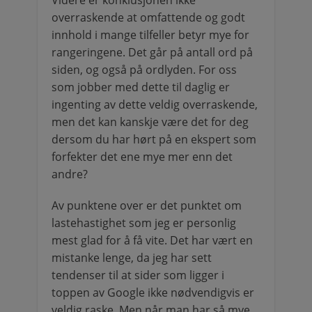
overraskende at omfattende og godt
innhold i mange tilfeller betyr mye for
rangeringene. Det går på antall ord på
siden, og også på ordlyden. For oss
som jobber med dette til daglig er
ingenting av dette veldig overraskende,
men det kan kanskje være det for deg
dersom du har hørt på en ekspert som
forfekter det ene mye mer enn det
andre?
Av punktene over er det punktet om
lastehastighet som jeg er personlig
mest glad for å få vite. Det har vært en
mistanke lenge, da jeg har sett
tendenser til at sider som ligger i
toppen av Google ikke nødvendigvis er
veldig raske. Men når man har så mye