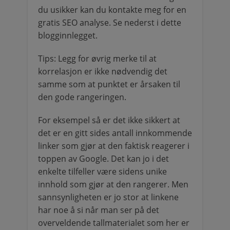
du usikker kan du kontakte meg for en
gratis SEO analyse. Se nederst i dette
blogginnlegget.
Tips: Legg for øvrig merke til at
korrelasjon er ikke nødvendig det
samme som at punktet er årsaken til
den gode rangeringen.
For eksempel så er det ikke sikkert at
det er en gitt sides antall innkommende
linker som gjør at den faktisk reagerer i
toppen av Google. Det kan jo i det
enkelte tilfeller være sidens unike
innhold som gjør at den rangerer. Men
sannsynligheten er jo stor at linkene
har noe å si når man ser på det
overveldende tallmaterialet som her er