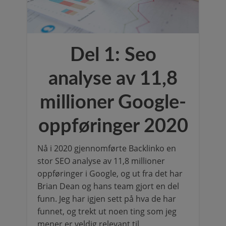
Del 1: Seo
analyse av 11,8
millioner Google-
oppføringer 2020
Nå i 2020 gjennomførte Backlinko en
stor SEO analyse av 11,8 millioner
oppføringer i Google, og ut fra det har
Brian Dean og hans team gjort en del
funn. Jeg har igjen sett på hva de har
funnet, og trekt ut noen ting som jeg
mener er veldig relevant til