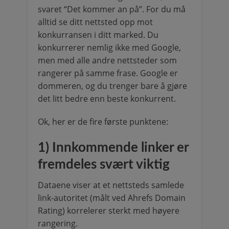
svaret “Det kommer an på”. For du må
alltid se ditt nettsted opp mot
konkurransen i ditt marked. Du
konkurrerer nemlig ikke med Google,
men med alle andre nettsteder som
rangerer på samme frase. Google er
dommeren, og du trenger bare å gjøre
det litt bedre enn beste konkurrent.
Ok, her er de fire første punktene:
1) Innkommende linker er
fremdeles svært viktig
Dataene viser at et nettsteds samlede
link-autoritet (målt ved Ahrefs Domain
Rating) korrelerer sterkt med høyere
rangering.