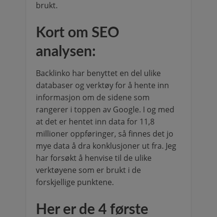
brukt.
Kort om SEO
analysen:
Backlinko har benyttet en del ulike
databaser og verktøy for å hente inn
informasjon om de sidene som
rangerer i toppen av Google. I og med
at det er hentet inn data for 11,8
millioner oppføringer, så finnes det jo
mye data å dra konklusjoner ut fra. Jeg
har forsøkt å henvise til de ulike
verktøyene som er brukt i de
forskjellige punktene.
Her er de 4 første