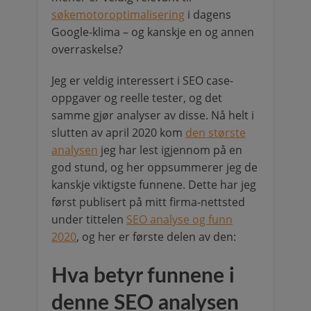
søkemotoroptimalisering
i dagens
Google-klima – og kanskje en og annen
overraskelse?
Jeg er veldig interessert i SEO case-
oppgaver og reelle tester, og det
samme gjør analyser av disse. Nå helt i
slutten av april 2020 kom
den største
analysen
jeg har lest igjennom på en
god stund, og her oppsummerer jeg de
kanskje viktigste funnene. Dette har jeg
først publisert på mitt firma-nettsted
under tittelen
SEO analyse og funn
2020
, og her er første delen av den:
Hva betyr funnene i
denne SEO analysen