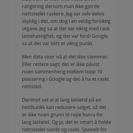
rangering dersom man ikke gjorde
nettstedet raskere. Jeg var selv delvis
skyldig i det, om dog i en veldig forsiktig
utgave. Jeg sa at det var viktig med rask
lastehastighet, og det var fordi Google
sa at det var blitt et viktig punkt.
Men data viser nå at det ikke stemmer.
Eller rettere sagt; det er ikke påvist
noen sammenheng mellom topp 10
plassering i Google og det å ha et raskt
nettsted.
Derimot vet vi at lang lastetid på en
nettbutikk kan redusere salget, så det
er ikke noen grunn til rope hurra for
lang lastetid. Og ja, det er smart å holde
nettstedet slankt og raskt. Spesielt for