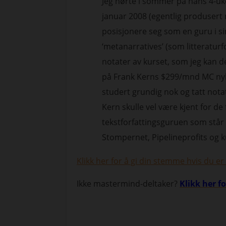
Jeg hørte i sommer på hans 4-uk
januar 2008 (egentlig produsert
posisjonere seg som en guru i si
‘metanarratives’ (som litteraturfo
notater av kurset, som jeg kan de
på Frank Kerns $299/mnd MC nyhe
studert grundig nok og tatt nota
Kern skulle vel være kjent for de 
tekstforfattingsguruen som stå
Stompernet, Pipelineprofits og
Klikk her for å gi din stemme hvis du
Ikke mastermind-deltaker?
Klikk her f