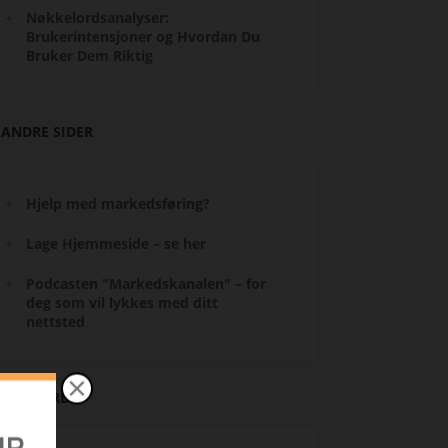
Nøkkelordsanalyser:
Brukerintensjoner og Hvordan Du
Bruker Dem Riktig
ANDRE SIDER
Hjelp med markedsføring?
Lage Hjemmeside – se her
Podcasten "Markedskanalen" – for
deg som vil lykkes med ditt
nettsted
STIKKORD