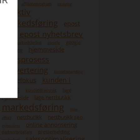
affiliate
affiliateprogram
blogging
effektiv
markedsføring
epost
epost nyhetsbrev
re
liste
google
forum markedsføring
google
hjemmeside
rangering
kjøpsprosess
konvertering
kundebehandling
kunden i
kundefokus
fokus
lage
kundetilfredshet
lage nettbutikk
hjemmeside
markedsføring
måle
nettbutikk
nettbutikk seo
effekt
online annonsering
nyhetsbrev
pressemelding
partnerprogram
salgsoptimalisering