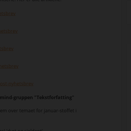
etsbrev
hetsbrev
tsbrev
hetsbrev
ost-nyhetsbrev
rmind-gruppen "Tekstforfatting"
stem over temaet for januar-stoffet i