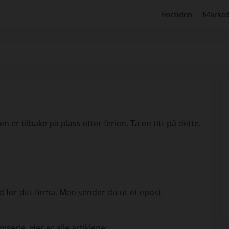
Forsiden
Marked
n er tilbake på plass etter ferien. Ta en titt på dette.
d for ditt firma. Men sender du ut et epost-
niserie. Her er alle artiklene: