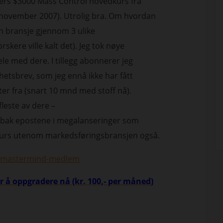
ers $3000 Mass Control hovedkurs fra
 november 2007). Utrolig bra. Om hvordan
n bransje gjennom 3 ulike
rskere ville kalt det). Jeg tok nøye
le med dere. I tillegg abonnerer jeg
tsbrev, som jeg ennå ikke har fått
ter fra (snart 10 mnd med stoff nå).
fleste av dere –
r bak epostene i megalanseringer som
 kurs utenom markedsføringsbransjen også.
 er mastermind-medlem
or å oppgradere nå (kr. 100,- per måned)