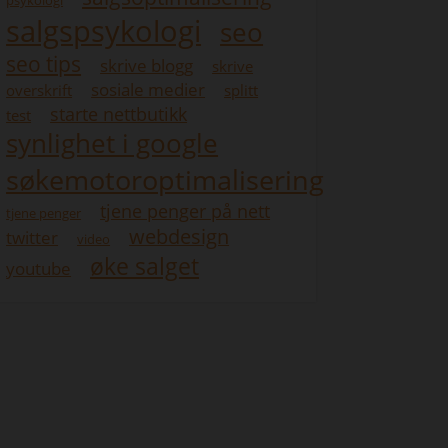
psykologi
salgspsykologi
seo
seo tips
skrive blogg
skrive
sosiale medier
overskrift
splitt
starte nettbutikk
test
synlighet i google
søkemotoroptimalisering
tjene penger på nett
tjene penger
webdesign
twitter
video
øke salget
youtube