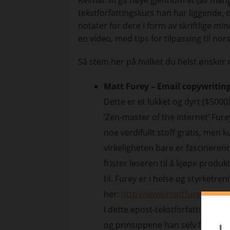
Reimar vil gå nøye gjennom et (av mange
tekstforfattingskurs han har liggende, o
notater for dere i form av skriftlige mi
en video, med tips for tilpassing til nor
Så stem her på hvilket du helst ønsker r
Matt Furey – Email copywritin
Dette er et lukket og dyrt ($500
‘Zen-master of the Internet’ Fure
noe verdifullt stoff gratis, men 
virkeligheten bare er fascinere
frister leseren til å kjøpe produ
til. Furey er i helse og styrketr
her:
http://www.mattfurey.com/
I dette epost-tekstforfattings k
og prinsippene han selv følger n