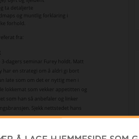
) ‘dyrt og sjeldent’
g ta detaljerte
ndmaps og muntlig forklaring i
ske forhold.
eferat fra:
g
0) 3-dagers seminar Furey holdt. Matt
y har en strategi om å aldri gi bort
kun late som om det er nyttig men i
nde lokkemat som vekker appetitten og
ktet som han så anbefaler og linker
eningsbransjen. Sjekk nettstedet hans
urset hans underviser han om teknikkene
år han sender ut sine epost. Veldig