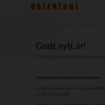
Home
→
Estrategi produkter
→
Godt nytt år!
Godt nytt år!
(Tirsdag 13. januar) Estrategi redaksjone
Artikkelserie om epost-nyhetsbrev
Vi regner med at du har et eget nettste
nyhetsbrev jevnlig?
Hvis ikke, så få med alle tipsene i vår mi