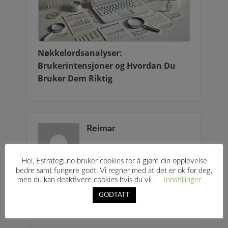
Nøkkelordsanalyser:
Brukerintensjoner og Hvordan Du
Bruker Dem Riktig
Reimar
Hei, Estrategi.no bruker cookies for å gjøre din opplevelse
bedre samt fungere godt. Vi regner med at det er ok for deg,
men du kan deaktivere cookies hvis du vil
Innstillinger
GODTATT