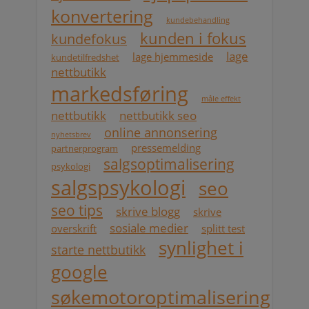
konvertering
kundebehandling
kunden i fokus
kundefokus
lage
lage hjemmeside
kundetilfredshet
nettbutikk
markedsføring
måle effekt
nettbutikk
nettbutikk seo
online annonsering
nyhetsbrev
pressemelding
partnerprogram
salgsoptimalisering
psykologi
salgspsykologi
seo
seo tips
skrive blogg
skrive
sosiale medier
overskrift
splitt test
synlighet i
starte nettbutikk
google
søkemotoroptimalisering