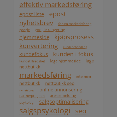
effektiv markedsføring
epost
epost liste
nyhetsbrev
forum markedsføring
google rangering
google
kjøpsprosess
hjemmeside
konvertering
kundebehandling
kunden i fokus
kundefokus
lage
lage hjemmeside
kundetilfredshet
nettbutikk
markedsføring
måle effekt
nettbutikk
nettbutikk seo
online annonsering
nyhetsbrev
pressemelding
partnerprogram
salgsoptimalisering
psykologi
salgspsykologi
seo