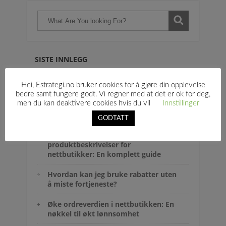
SISTE INNLEGG
Hei, Estrategi.no bruker cookies for å gjøre din opplevelse
bedre samt fungere godt. Vi regner med at det er ok for deg,
Gjøre bruk av strukturerte data i
men du kan deaktivere cookies hvis du vil
Innstillinger
nettbutikker for å tiltrekke flere
kunder og øke salget
GODTATT
Optimalisering av
produktbeskrivelser for
nettbutikker: En komplett guide
Hvordan kan jeg bruke rabatter uten
å miste fortjeneste?
Øke ordreverdien i nettbutikken: En
nøkkel til økt lønnsomhet