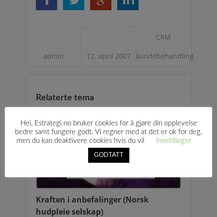
CRM
admin
12. april 2007
kundebehandling
Relaterte tema
Hei, Estrategi.no bruker cookies for å gjøre din opplevelse
bedre samt fungere godt. Vi regner med at det er ok for deg,
men du kan deaktivere cookies hvis du vil
Innstillinger
GODTATT
Kraften i anbefalinger (Norsk
hudpleie selskap)