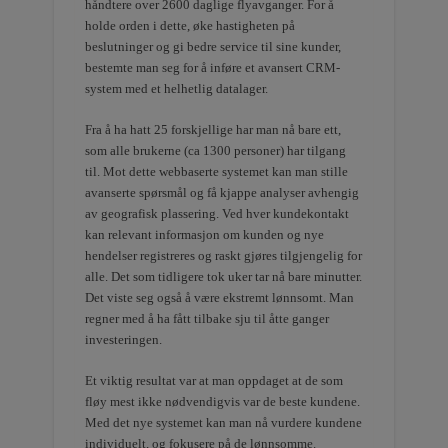
håndtere over 2600 daglige flyavganger. For å
holde orden i dette, øke hastigheten på
beslutninger og gi bedre service til sine kunder,
bestemte man seg for å inføre et avansert CRM-
system med et helhetlig datalager.
Fra å ha hatt 25 forskjellige har man nå bare ett,
som alle brukerne (ca 1300 personer) har tilgang
til. Mot dette webbaserte systemet kan man stille
avanserte spørsmål og få kjappe analyser avhengig
av geografisk plassering. Ved hver kundekontakt
kan relevant informasjon om kunden og nye
hendelser registreres og raskt gjøres tilgjengelig for
alle. Det som tidligere tok uker tar nå bare minutter.
Det viste seg også å være ekstremt lønnsomt. Man
regner med å ha fått tilbake sju til åtte ganger
investeringen.
Et viktig resultat var at man oppdaget at de som
fløy mest ikke nødvendigvis var de beste kundene.
Med det nye systemet kan man nå vurdere kundene
individuelt, og fokusere på de lønnsomme.