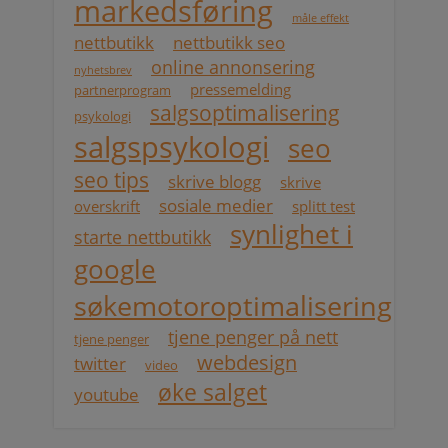
markedsføring
måle effekt
nettbutikk
nettbutikk seo
online annonsering
nyhetsbrev
pressemelding
partnerprogram
salgsoptimalisering
psykologi
salgspsykologi
seo
seo tips
skrive blogg
skrive
sosiale medier
overskrift
splitt test
synlighet i
starte nettbutikk
google
søkemotoroptimalisering
tjene penger på nett
tjene penger
webdesign
twitter
video
øke salget
youtube