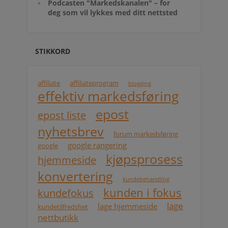
Podcasten "Markedskanalen" – for
deg som vil lykkes med ditt nettsted
STIKKORD
affiliate
affiliateprogram
blogging
effektiv markedsføring
epost
epost liste
nyhetsbrev
forum markedsføring
google rangering
google
kjøpsprosess
hjemmeside
konvertering
kundebehandling
kunden i fokus
kundefokus
lage
lage hjemmeside
kundetilfredshet
nettbutikk