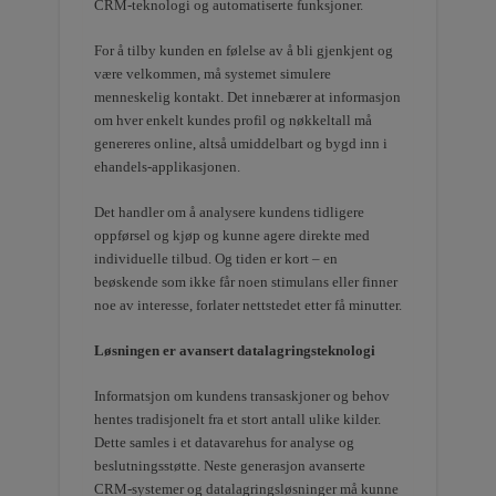
CRM-teknologi og automatiserte funksjoner.
For å tilby kunden en følelse av å bli gjenkjent og
være velkommen, må systemet simulere
menneskelig kontakt. Det innebærer at informasjon
om hver enkelt kundes profil og nøkkeltall må
genereres online, altså umiddelbart og bygd inn i
ehandels-applikasjonen.
Det handler om å analysere kundens tidligere
oppførsel og kjøp og kunne agere direkte med
individuelle tilbud. Og tiden er kort – en
beøskende som ikke får noen stimulans eller finner
noe av interesse, forlater nettstedet etter få minutter.
Løsningen er avansert datalagringsteknologi
Informatsjon om kundens transaskjoner og behov
hentes tradisjonelt fra et stort antall ulike kilder.
Dette samles i et datavarehus for analyse og
beslutningsstøtte. Neste generasjon avanserte
CRM-systemer og datalagringsløsninger må kunne