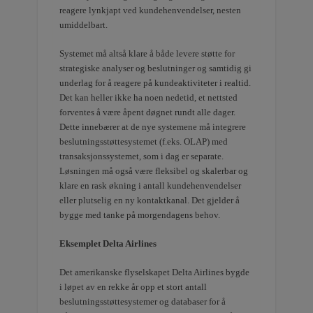
reagere lynkjapt ved kundehenvendelser, nesten
umiddelbart.
Systemet må altså klare å både levere støtte for
strategiske analyser og beslutninger og samtidig gi
underlag for å reagere på kundeaktiviteter i realtid.
Det kan heller ikke ha noen nedetid, et nettsted
forventes å være åpent døgnet rundt alle dager.
Dette innebærer at de nye systemene må integrere
beslutningsstøttesystemet (f.eks. OLAP) med
transaksjonssystemet, som i dag er separate.
Løsningen må også være fleksibel og skalerbar og
klare en rask økning i antall kundehenvendelser
eller plutselig en ny kontaktkanal. Det gjelder å
bygge med tanke på morgendagens behov.
Eksemplet Delta Airlines
Det amerikanske flyselskapet Delta Airlines bygde
i løpet av en rekke år opp et stort antall
beslutningsstøttesystemer og databaser for å